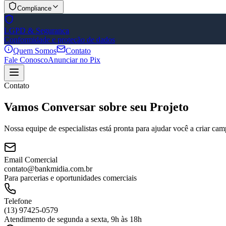
Compliance
LGPD & Segurança
Conformidade e proteção de dados
Quem Somos
Contato
Fale Conosco
Anunciar no Pix
Contato
Vamos
Conversar
sobre seu
Projeto
Nossa equipe de especialistas está pronta para ajudar você a criar ca
Email Comercial
contato@bankmidia.com.br
Para parcerias e oportunidades comerciais
Telefone
(13) 97425-0579
Atendimento de segunda a sexta, 9h às 18h