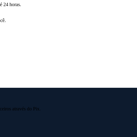
é 24 horas.
cê.
eiros através do Pix.