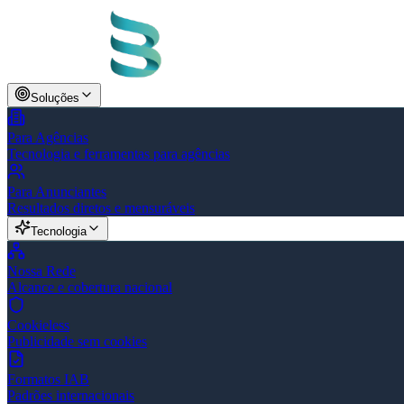
Soluções
Para Agências
Tecnologia e ferramentas para agências
Para Anunciantes
Resultados diretos e mensuráveis
Tecnologia
Nossa Rede
Alcance e cobertura nacional
Cookieless
Publicidade sem cookies
Formatos IAB
Padrões internacionais